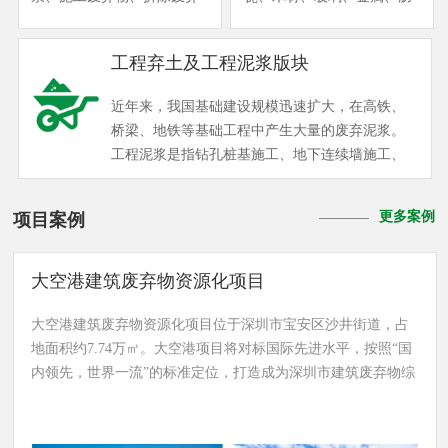
物和装修废弃物五类。其
青以及塑料等固体废物，主
中，工程弃土、工程泥浆主
要来源于公共建筑装饰装修
工程弃土及工程泥浆版块
要来源于轨道交通工程、道
（公装）和家庭住宅装饰装
路工程、房屋建筑工程、水
修（家装），来源广泛、成
近年来，我国基础建设规模迅速扩大，在高铁、
务工程及市政管网工程；拆
分复杂。作为建筑垃圾的一
桥梁、地铁等基础工程中产生大量的废弃泥浆。
除废弃物主要来源于道路工
个类别，目前其收运和处理
工程泥浆是指钻孔桩基施工、地下连续墙施工、
程及城市更新工程；施工废
全部通过市场化方式解决，
泥水盾构施工、水平定向钻及泥水顶管等施工产
弃物主要来源于房屋建筑工
尚未建立规范的管理体系，
生的泥浆。根据国内其他工程泥浆项目处理情况
程，装修废弃物主要来源于
无专项统计数据，存在各种
更多案例
项目案例
可知，工程泥浆具有体量大、存储难、含水率较
房屋装修工程。 华威根据绿
乱象，安全风险高，环境代
高、深度脱水较困难等特点。目前普遍采用的处
色城市更新特点及要求，成
价大。 近期，国家有关部委
理处置方式大多是直接外运排放，使其自然沉淀
大空港建筑废弃物资源化项目
熟运营并推广“固定式受纳循
和部分城市陆续出台新修政
干化，如此处理不但效率低、费用高，还有极大
环模式”和“移动式现场消化
策，根据材料特性将装修废
的自然环境污染和安全隐患；另有少量泥浆采用
大空港建筑废弃物资源化项目位于深圳市宝安区沙井街道，占
模式”两大基本创新运营模
弃物归入建筑废弃物范畴，
化学固化或化学絮凝固化处理，处理成本倍增，
地面积约7.74万㎡。大空港项目将对标国际先进水平，按照“国
式。
鼓励依托已有建筑废弃物资
处理效率极低。 为妥善解决工程泥浆处置难题，
内领先，世界一流”的标准定位，打造成为深圳市建筑废弃物综
源化利用工作经验开展装修
保障城市可持续发展，华威公司通过技术创新和
合利用示范基地。
废弃物的资源化处置工作。
项目实践为妥善解决工程泥浆处置难题，保障城
装修废弃物资源化处置作为
市建设可持续发展，实现对工程泥浆的减量化、