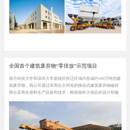
一类被长期忽略、资源化利
资源化、无害化处理提供技术支撑。
用工作相对空白的领域，亟
待通过技术创新突破形成有
效的解决方案，为国家促进
循环经济发展、推动无废城
市建设、提升建筑废弃物资
源化利用率等战略发展目标
提供有力技术支撑。
全国首个建筑废弃物“零排放”示范项目
南方科技大学和深圳大学新校区拆迁区域内形成约100万吨的建
筑废弃物，我公司通过采用自主研发的移动式建筑废弃物破碎
筛分及再生骨料生产设备和技术，根据南科大项目的设计和施
工情况，灵活机动地在现场进行建筑废弃物的处理及再生骨料
环保建材产品的生产，实现就地消化建筑废弃物、就地使用绿
色再生建材产品，最终实现整个项目拆除建筑废弃物的“零排
放”。