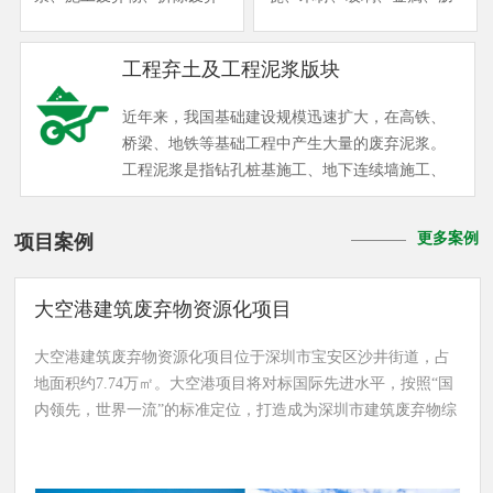
物和装修废弃物五类。其
青以及塑料等固体废物，主
中，工程弃土、工程泥浆主
要来源于公共建筑装饰装修
工程弃土及工程泥浆版块
要来源于轨道交通工程、道
（公装）和家庭住宅装饰装
路工程、房屋建筑工程、水
修（家装），来源广泛、成
近年来，我国基础建设规模迅速扩大，在高铁、
务工程及市政管网工程；拆
分复杂。作为建筑垃圾的一
桥梁、地铁等基础工程中产生大量的废弃泥浆。
除废弃物主要来源于道路工
个类别，目前其收运和处理
工程泥浆是指钻孔桩基施工、地下连续墙施工、
程及城市更新工程；施工废
全部通过市场化方式解决，
泥水盾构施工、水平定向钻及泥水顶管等施工产
弃物主要来源于房屋建筑工
尚未建立规范的管理体系，
生的泥浆。根据国内其他工程泥浆项目处理情况
程，装修废弃物主要来源于
无专项统计数据，存在各种
更多案例
项目案例
可知，工程泥浆具有体量大、存储难、含水率较
房屋装修工程。 华威根据绿
乱象，安全风险高，环境代
高、深度脱水较困难等特点。目前普遍采用的处
色城市更新特点及要求，成
价大。 近期，国家有关部委
理处置方式大多是直接外运排放，使其自然沉淀
大空港建筑废弃物资源化项目
熟运营并推广“固定式受纳循
和部分城市陆续出台新修政
干化，如此处理不但效率低、费用高，还有极大
环模式”和“移动式现场消化
策，根据材料特性将装修废
的自然环境污染和安全隐患；另有少量泥浆采用
大空港建筑废弃物资源化项目位于深圳市宝安区沙井街道，占
模式”两大基本创新运营模
弃物归入建筑废弃物范畴，
化学固化或化学絮凝固化处理，处理成本倍增，
地面积约7.74万㎡。大空港项目将对标国际先进水平，按照“国
式。
鼓励依托已有建筑废弃物资
处理效率极低。 为妥善解决工程泥浆处置难题，
内领先，世界一流”的标准定位，打造成为深圳市建筑废弃物综
源化利用工作经验开展装修
保障城市可持续发展，华威公司通过技术创新和
合利用示范基地。
废弃物的资源化处置工作。
项目实践为妥善解决工程泥浆处置难题，保障城
装修废弃物资源化处置作为
市建设可持续发展，实现对工程泥浆的减量化、