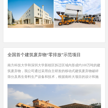
一类被长期忽略、资源化利
资源化、无害化处理提供技术支撑。
用工作相对空白的领域，亟
待通过技术创新突破形成有
效的解决方案，为国家促进
循环经济发展、推动无废城
市建设、提升建筑废弃物资
源化利用率等战略发展目标
提供有力技术支撑。
全国首个建筑废弃物“零排放”示范项目
南方科技大学和深圳大学新校区拆迁区域内形成约100万吨的建
筑废弃物，我公司通过采用自主研发的移动式建筑废弃物破碎
筛分及再生骨料生产设备和技术，根据南科大项目的设计和施
工情况，灵活机动地在现场进行建筑废弃物的处理及再生骨料
环保建材产品的生产，实现就地消化建筑废弃物、就地使用绿
色再生建材产品，最终实现整个项目拆除建筑废弃物的“零排
放”。