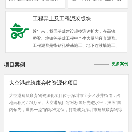
物和装修废弃物五类。其
青以及塑料等固体废物，主
中，工程弃土、工程泥浆主
要来源于公共建筑装饰装修
工程弃土及工程泥浆版块
要来源于轨道交通工程、道
（公装）和家庭住宅装饰装
路工程、房屋建筑工程、水
修（家装），来源广泛、成
近年来，我国基础建设规模迅速扩大，在高铁、
务工程及市政管网工程；拆
分复杂。作为建筑垃圾的一
桥梁、地铁等基础工程中产生大量的废弃泥浆。
除废弃物主要来源于道路工
个类别，目前其收运和处理
工程泥浆是指钻孔桩基施工、地下连续墙施工、
程及城市更新工程；施工废
全部通过市场化方式解决，
泥水盾构施工、水平定向钻及泥水顶管等施工产
弃物主要来源于房屋建筑工
尚未建立规范的管理体系，
生的泥浆。根据国内其他工程泥浆项目处理情况
程，装修废弃物主要来源于
无专项统计数据，存在各种
更多案例
项目案例
可知，工程泥浆具有体量大、存储难、含水率较
房屋装修工程。 华威根据绿
乱象，安全风险高，环境代
高、深度脱水较困难等特点。目前普遍采用的处
色城市更新特点及要求，成
价大。 近期，国家有关部委
理处置方式大多是直接外运排放，使其自然沉淀
大空港建筑废弃物资源化项目
熟运营并推广“固定式受纳循
和部分城市陆续出台新修政
干化，如此处理不但效率低、费用高，还有极大
环模式”和“移动式现场消化
策，根据材料特性将装修废
的自然环境污染和安全隐患；另有少量泥浆采用
大空港建筑废弃物资源化项目位于深圳市宝安区沙井街道，占
模式”两大基本创新运营模
弃物归入建筑废弃物范畴，
化学固化或化学絮凝固化处理，处理成本倍增，
地面积约7.74万㎡。大空港项目将对标国际先进水平，按照“国
式。
鼓励依托已有建筑废弃物资
处理效率极低。 为妥善解决工程泥浆处置难题，
内领先，世界一流”的标准定位，打造成为深圳市建筑废弃物综
源化利用工作经验开展装修
保障城市可持续发展，华威公司通过技术创新和
合利用示范基地。
废弃物的资源化处置工作。
项目实践为妥善解决工程泥浆处置难题，保障城
装修废弃物资源化处置作为
市建设可持续发展，实现对工程泥浆的减量化、