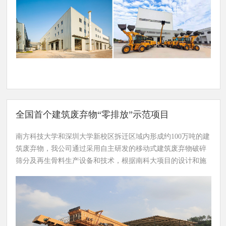
一类被长期忽略、资源化利
资源化、无害化处理提供技术支撑。
用工作相对空白的领域，亟
待通过技术创新突破形成有
效的解决方案，为国家促进
循环经济发展、推动无废城
市建设、提升建筑废弃物资
源化利用率等战略发展目标
提供有力技术支撑。
全国首个建筑废弃物“零排放”示范项目
南方科技大学和深圳大学新校区拆迁区域内形成约100万吨的建
筑废弃物，我公司通过采用自主研发的移动式建筑废弃物破碎
筛分及再生骨料生产设备和技术，根据南科大项目的设计和施
工情况，灵活机动地在现场进行建筑废弃物的处理及再生骨料
环保建材产品的生产，实现就地消化建筑废弃物、就地使用绿
色再生建材产品，最终实现整个项目拆除建筑废弃物的“零排
放”。